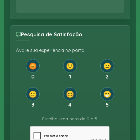
Pesquisa de Satisfação
Avalie sua experiência no portal.
😡
😟
😐
0
1
2
🙂
😊
😁
3
4
5
Escolha uma nota de 0 a 5.