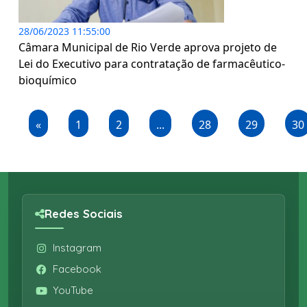
28/06/2023 11:55:00
Câmara Municipal de Rio Verde aprova projeto de
Lei do Executivo para contratação de farmacêutico-
bioquímico
«
1
2
...
28
29
30
Redes Sociais
Instagram
Facebook
YouTube