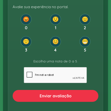
Avalie sua experiência no portal.
😡
😟
😐
0
1
2
🙂
😊
😁
3
4
5
Escolha uma nota de 0 a 5.
Enviar avaliação