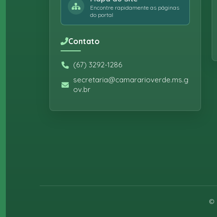
Encontre rapidamente as páginas
do portal
Contato
(67) 3292-1286
secretaria@camararioverde.ms.g
ov.br
©