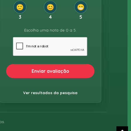
🙂
😊
😁
3
4
5
Escolha uma nota de 0 a 5.
Enviar avaliação
Ver resultados da pesquisa
os.