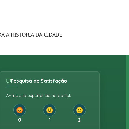
A A HISTÓRIA DA CIDADE
Pesquisa de Satisfação
Avalie sua experiência no portal.
😡
😟
😐
0
1
2