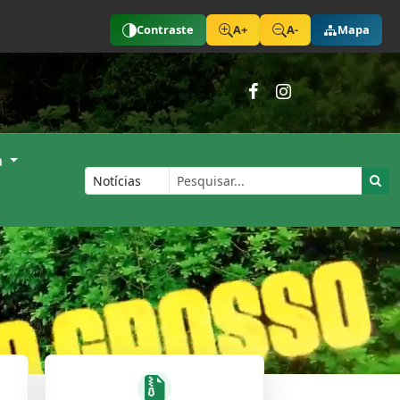
Contraste
A+
A-
Mapa
a