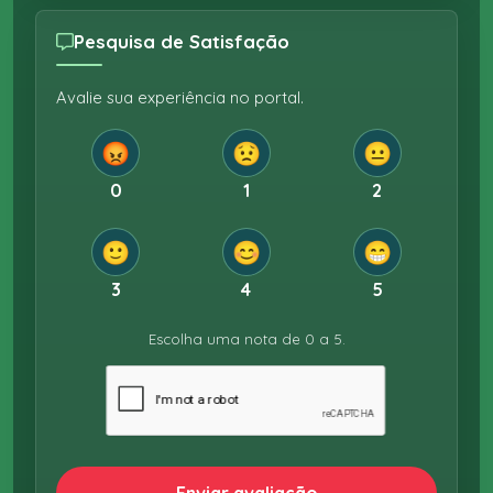
Pesquisa de Satisfação
Avalie sua experiência no portal.
😡
😟
😐
0
1
2
🙂
😊
😁
3
4
5
Escolha uma nota de 0 a 5.