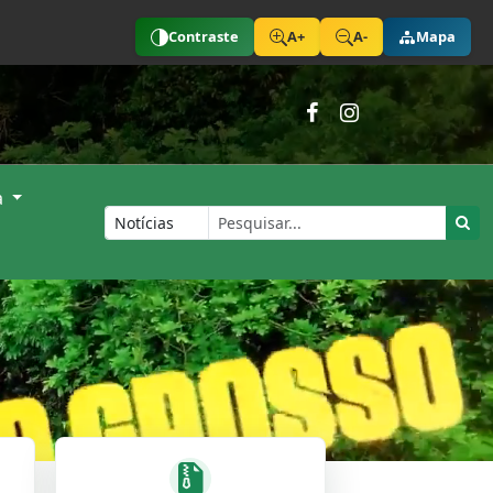
Contraste
A+
A-
Mapa
a