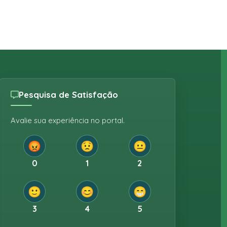
Pesquisa de Satisfação
Avalie sua experiência no portal.
😡
😟
😐
0
1
2
🙂
😊
😁
3
4
5