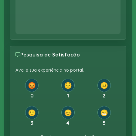
Pesquisa de Satisfação
Avalie sua experiência no portal.
😡
😟
😐
0
1
2
🙂
😊
😁
3
4
5