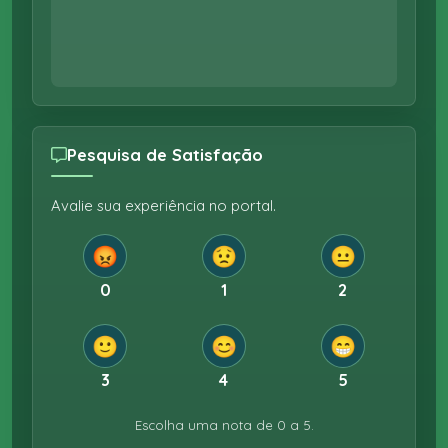
Pesquisa de Satisfação
Avalie sua experiência no portal.
😡
😟
😐
0
1
2
🙂
😊
😁
3
4
5
Escolha uma nota de 0 a 5.