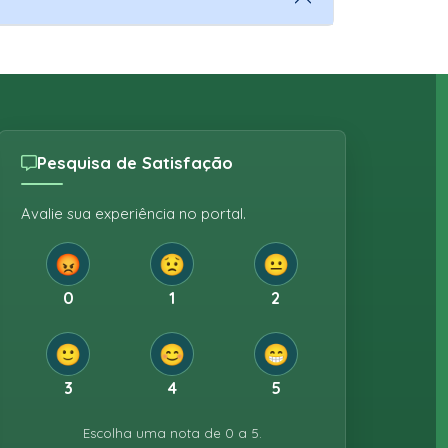
Pesquisa de Satisfação
Avalie sua experiência no portal.
😡
😟
😐
0
1
2
🙂
😊
😁
3
4
5
Escolha uma nota de 0 a 5.