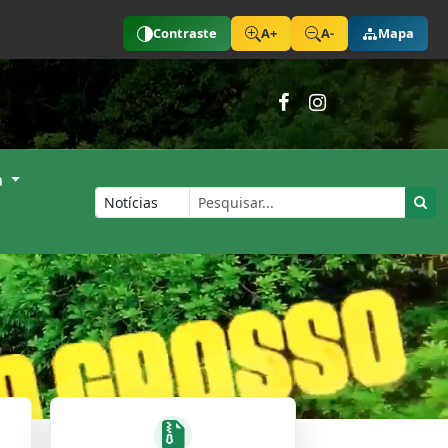
Contraste
A+
A-
Mapa
a