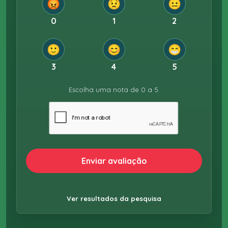
😡
😟
😐
0
1
2
🙂
😊
😁
3
4
5
Escolha uma nota de 0 a 5.
Enviar avaliação
Ver resultados da pesquisa