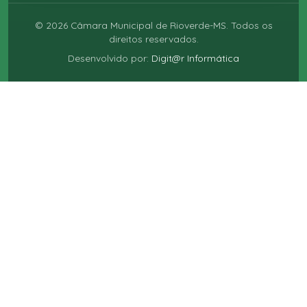
©
2026
Câmara Municipal de Rioverde-MS. Todos os
direitos reservados.
Desenvolvido por:
Digit@r Informática