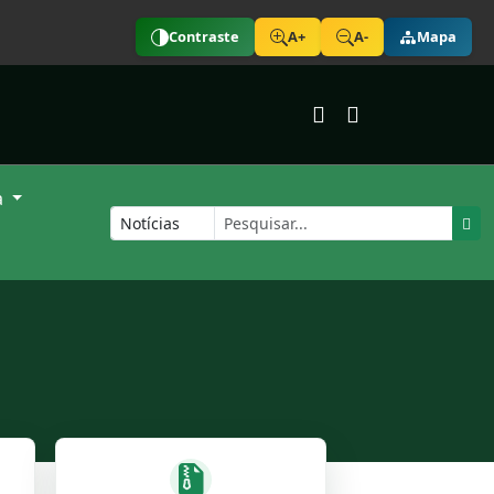
Contraste
A+
A-
Mapa
a