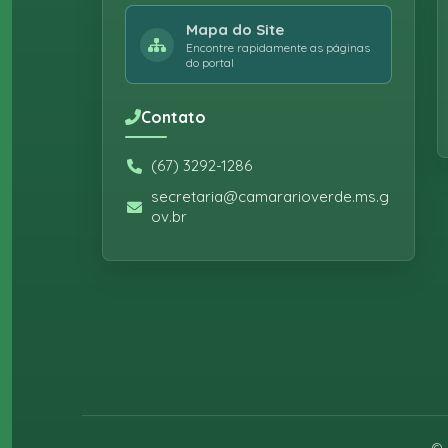
Mapa do Site
Encontre rapidamente as páginas
do portal
Contato
(67) 3292-1286
secretaria@camararioverde.ms.g
ov.br
©