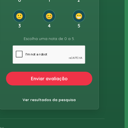
0
1
2
🙂
😊
😁
3
4
5
Escolha uma nota de 0 a 5.
Enviar avaliação
Ver resultados da pesquisa
os.