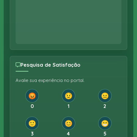
Pesquisa de Satisfação
Avalie sua experiência no portal.
😡
😟
😐
0
1
2
🙂
😊
😁
3
4
5