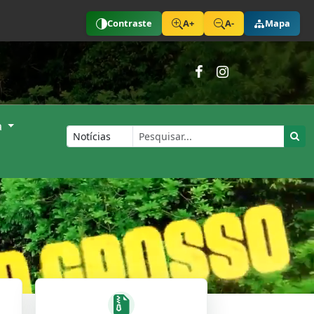
Contraste
A+
A-
Mapa
a