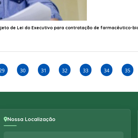
jeto de Lei do Executivo para contratação de farmacêutico-b
29
30
31
32
33
34
35
Nossa Localização