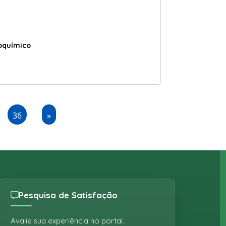
ioquímico
36
»
Pesquisa de Satisfação
Avalie sua experiência no portal.