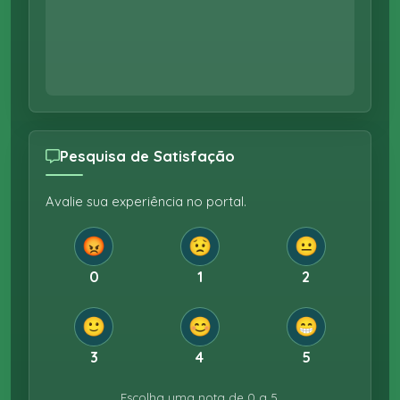
Pesquisa de Satisfação
Avalie sua experiência no portal.
😡
😟
😐
0
1
2
🙂
😊
😁
3
4
5
Escolha uma nota de 0 a 5.