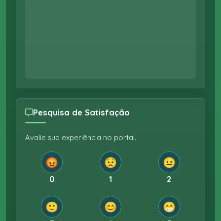
Pesquisa de Satisfação
Avalie sua experiência no portal.
😡
😟
😐
0
1
2
🙂
😊
😁