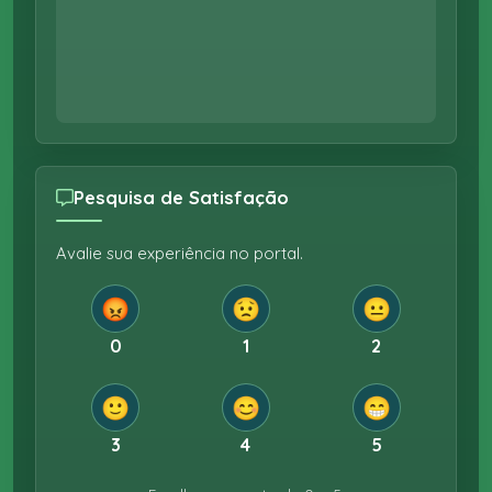
Pesquisa de Satisfação
Avalie sua experiência no portal.
😡
😟
😐
0
1
2
🙂
😊
😁
3
4
5