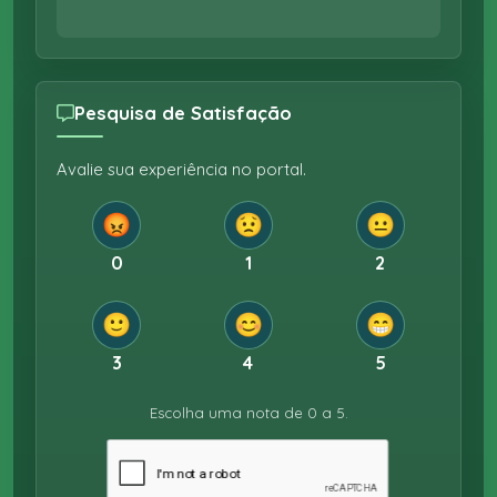
Pesquisa de Satisfação
Avalie sua experiência no portal.
😡
😟
😐
0
1
2
🙂
😊
😁
3
4
5
Escolha uma nota de 0 a 5.