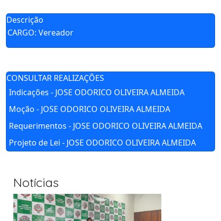
Descrição
CARGO: Vereador
CONSULTAR REALIZAÇÕES
Indicações - JOSE ODORICO OLIVEIRA ALMEIDA
Moção - JOSE ODORICO OLIVEIRA ALMEIDA
Requerimentos - JOSE ODORICO OLIVEIRA ALMEIDA
Projeto de Lei - JOSE ODORICO OLIVEIRA ALMEIDA
Notícias