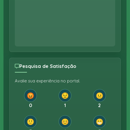
Pesquisa de Satisfação
Avalie sua experiência no portal.
😡
😟
😐
0
1
2
🙂
😊
😁