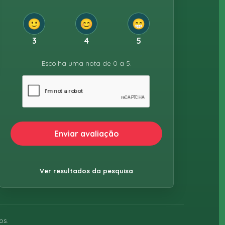
🙂
😊
😁
3
4
5
Escolha uma nota de 0 a 5.
Enviar avaliação
Ver resultados da pesquisa
os.