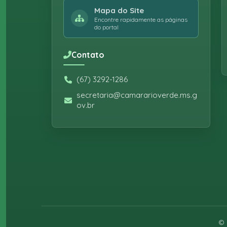
Mapa do Site
Encontre rapidamente as páginas
do portal
Contato
(67) 3292-1286
secretaria@camararioverde.ms.g
ov.br
©