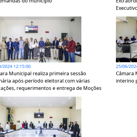
emandas do município
Extraord
Executiv
0/2024 12:15:00
25/06/202
ra Municipal realiza primeira sessão
Câmara M
nária após-período eleitoral com várias
interino 
cações, requerimentos e entrega de Moções