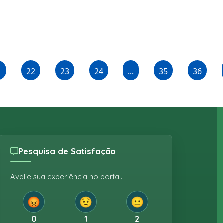
1
22
23
24
...
35
36
Pesquisa de Satisfação
Avalie sua experiência no portal.
😡
😟
😐
0
1
2