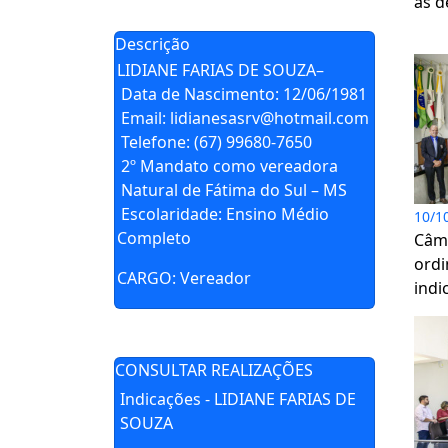
as d
Descrição
LIDIANE FARIAS DE SOUZA–
Data de Nascimento: 12/06/1981
Email: lidianesasrv@hotmail.com
Telefone: (67) 99680-7650
2º Mandato como vereadora
Natural de Fátima do Sul – MS
Escolaridade: Ensino Médio
10/1
Completo
Câma
ordi
CARGO: Vereador
indi
CONSULTAR REALIZAÇÕES
Indicações - LIDIANE FARIAS DE
SOUZA