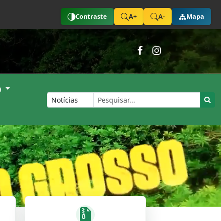
Contraste
A+
A-
Mapa
a