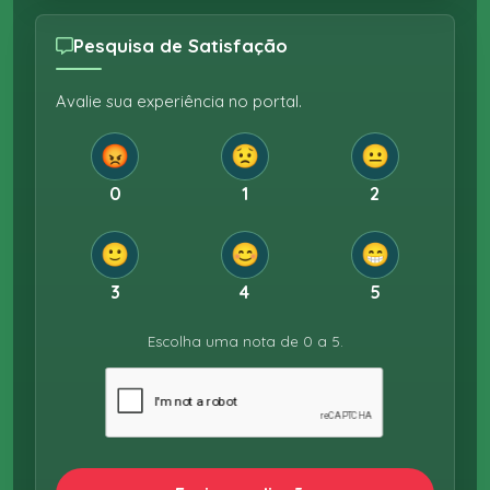
Pesquisa de Satisfação
Avalie sua experiência no portal.
😡
😟
😐
0
1
2
🙂
😊
😁
3
4
5
Escolha uma nota de 0 a 5.