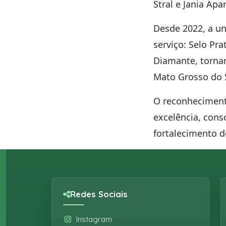
Stral e Jania Ap
Desde 2022, a u
serviço:
Selo Pra
Diamante
, torn
Mato Grosso do S
O reconheciment
excelência, con
fortalecimento 
Redes Sociais
Instagram