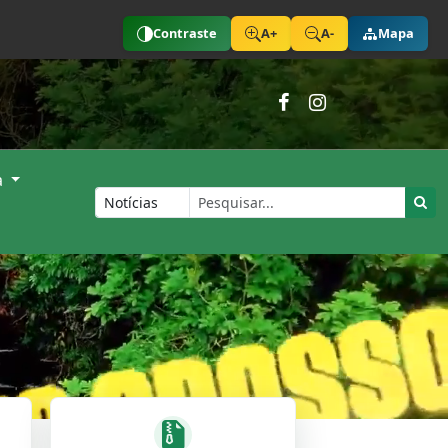
Contraste
A+
A-
Mapa
a