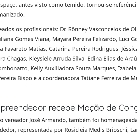
espaço, antes visto como temido, tornou-se referênci
manizado.
dos os profissionais:
Dr. Rônney Vasconcelos de Oli
uliana Gomes Viana, Mayara Pereira Felizardo, Luci G
na Favareto Matias, Catarina Pereira Rodrigues, Jéssic
ra Chagas, Kleysiele Arruda Silva, Edina Elias de Araú
Bombonatto, Kelly Auxiliadora Souza Marques, Izabel
ereira Bispo e a coordenadora Tatiane Ferreira de M
mpreendedor recebe Moção de Con
do vereador
José Armando
, também foi homenageada
ndedor
, representada por
Rosicleia Medis Brioschi, L