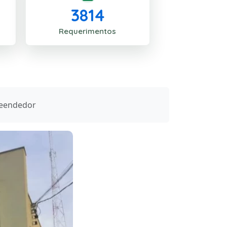
3814
Requerimentos
reendedor