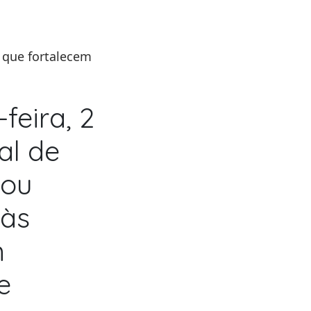
 que fortalecem
feira, 2
al de
cou
 às
m
e