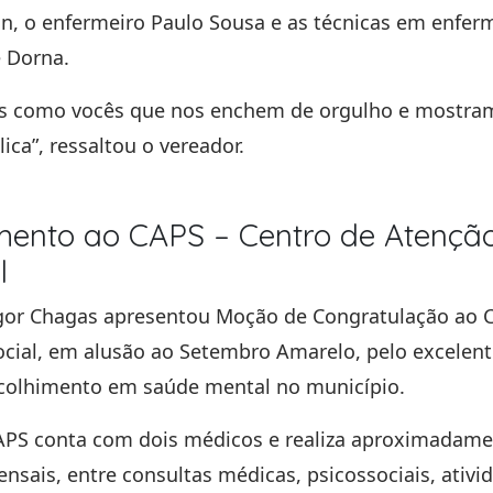
on
, o enfermeiro
Paulo Sousa
e as técnicas em enfe
e Dorna
.
ais como vocês que nos enchem de orgulho e mostram
ica”, ressaltou o vereador.
ento ao CAPS – Centro de Atençã
l
gor Chagas
apresentou Moção de Congratulação ao
cial
, em alusão ao Setembro Amarelo, pelo excelent
colhimento em saúde mental no município.
APS conta com dois médicos e realiza aproximadam
ensais
, entre consultas médicas, psicossociais, ativi