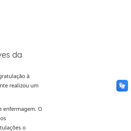
ves da
gratulação à
nte realizou um
de enfermagem. O
nos
tulações o