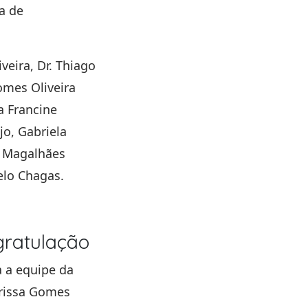
a de
veira, Dr. Thiago
omes Oliveira
a Francine
jo, Gabriela
a Magalhães
elo Chagas.
gratulação
 a equipe da
arissa Gomes