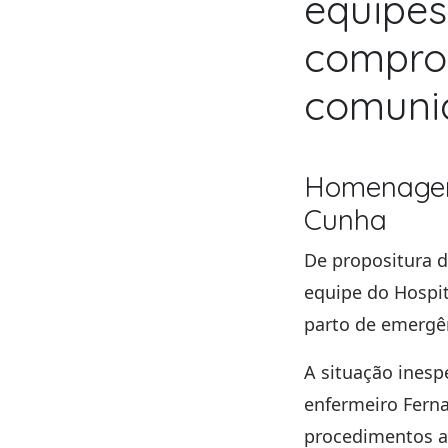
equipes
compro
comunid
Homenagem 
Cunha
De propositura 
equipe do
Hospit
parto de emergê
A situação ines
enfermeiro
Fern
procedimentos a