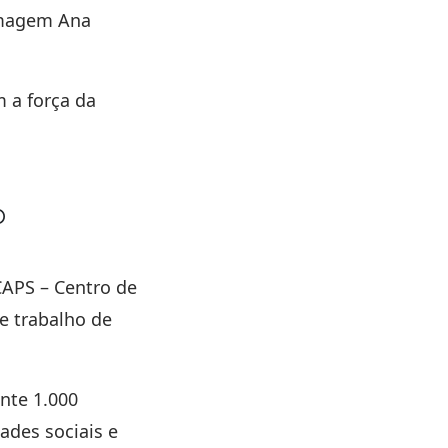
rmagem
Ana
 a força da
o
CAPS – Centro de
e trabalho de
ente
1.000
dades sociais e