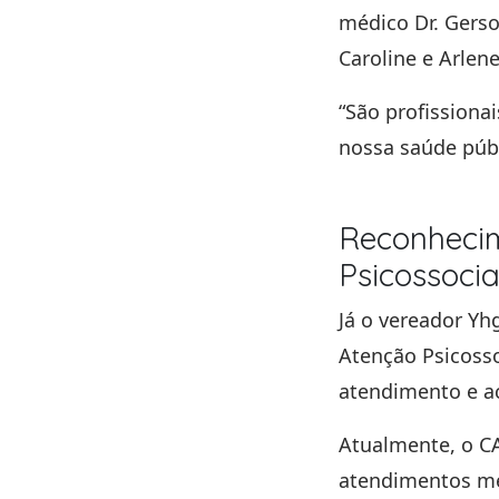
médico
Dr. Gers
Caroline
e
Arlen
“São profission
nossa saúde públ
Reconhecim
Psicossocia
Já o vereador
Yh
Atenção Psicosso
atendimento e a
Atualmente, o C
atendimentos m