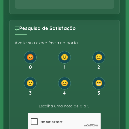
Pesquisa de Satisfação
Avalie sua experiência no portal.
😡
😟
😐
0
1
2
🙂
😊
😁
3
4
5
Escolha uma nota de 0 a 5.