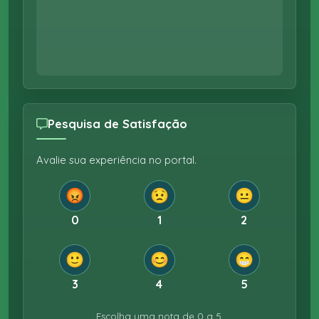
Pesquisa de Satisfação
Avalie sua experiência no portal.
😡
😟
😐
0
1
2
🙂
😊
😁
3
4
5
Escolha uma nota de 0 a 5.