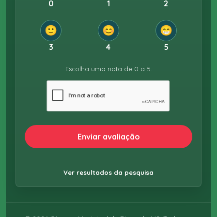
0
1
2
🙂
😊
😁
3
4
5
Escolha uma nota de 0 a 5.
Enviar avaliação
Ver resultados da pesquisa