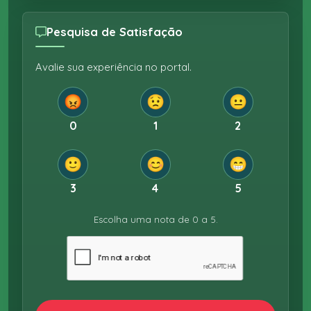
Pesquisa de Satisfação
Avalie sua experiência no portal.
😡
😟
😐
0
1
2
🙂
😊
😁
3
4
5
Escolha uma nota de 0 a 5.