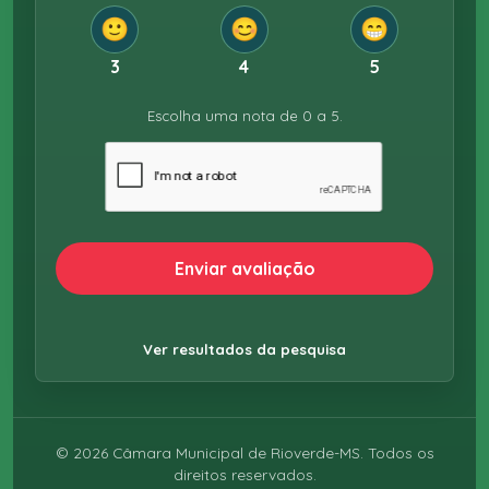
🙂
😊
😁
3
4
5
Escolha uma nota de 0 a 5.
Enviar avaliação
Ver resultados da pesquisa
©
2026
Câmara Municipal de Rioverde-MS. Todos os
direitos reservados.