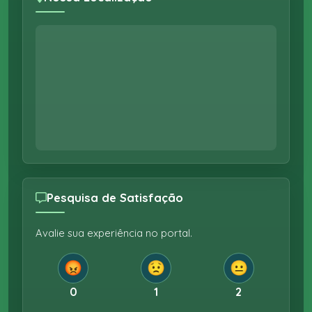
Pesquisa de Satisfação
Avalie sua experiência no portal.
😡
😟
😐
0
1
2